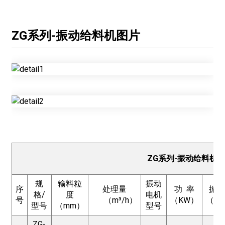
ZG系列-振动给料机图片
ZG系列-振动给料机
规
输料粒
振动
序
处理量
功 率
振 
格/
度
电机
号
（m³/h）
（KW）
（H
型号
（mm）
型号
ZG-