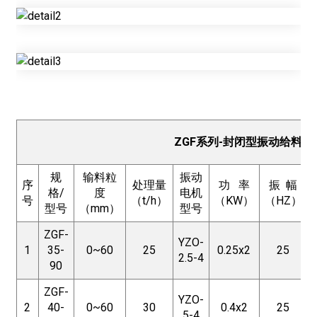
ZGF系列-封闭型振动给料机
规
输料粒
振动
序
处理量
功 率
振 幅
格/
度
电机
号
（t/h）
（KW）
（HZ）
型号
（mm）
型号
ZGF-
YZO-
1
35-
0~60
25
0.25x2
25
2.5-4
90
ZGF-
YZO-
2
40-
0~60
30
0.4x2
25
5-4