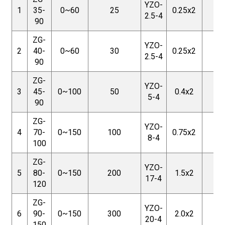
YZO-
1
35-
0~60
25
0.25x2
25
2.5-4
90
ZG-
YZO-
2
40-
0~60
30
0.25x2
25
2.5-4
90
ZG-
YZO-
3
45-
0~100
50
0.4x2
25
5-4
90
ZG-
YZO-
4
70-
0~150
100
0.75x2
25
8-4
100
ZG-
YZO-
5
80-
0~150
200
1.5x2
25
17-4
120
ZG-
YZO-
6
90-
0~150
300
2.0x2
25
20-4
150