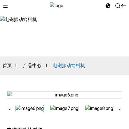
首页
产品中心
‌电磁振动给料机