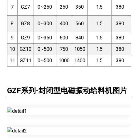
7
GZ7
0~250
250
350
1.5
380
2
8
GZ8
0~300
400
560
1.5
380
3
9
GZ9
0~350
600
840
1.5
380
4
10
GZ10
0~500
750
1050
1.5
380
39
11
GZ11
0~500
1000
1400
1.5
380
47
GZF系列-封闭型电磁振动给料机图片