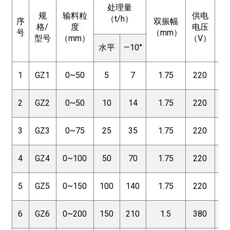
处理量
规
输料粒
供电
（t/h）
序
双振幅
格/
度
电压
号
（mm）
型号
（mm）
（V）
（
水平
—10°
1
GZ1
0~50
5
7
1.75
220
1
2
GZ2
0~50
10
14
1.75
220
3
GZ3
0~75
25
35
1.75
220
4
4
GZ4
0~100
50
70
1.75
220
8
5
GZ5
0~150
100
140
1.75
220
1
6
GZ6
0~200
150
210
1.5
380
1