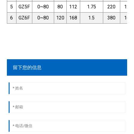
5
GZ5F
0~80
80
112
1.75
220
12.7
6
GZ6F
0~80
120
168
1.5
380
16.4
留下您的信息